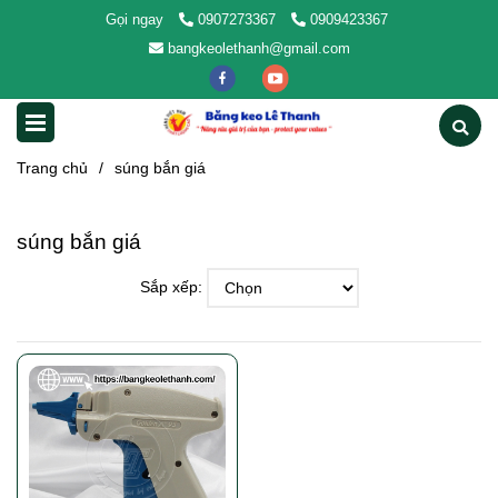
Gọi ngay
0907273367
0909423367
bangkeolethanh@gmail.com
Trang chủ
/
súng bắn giá
súng bắn giá
Sắp xếp: