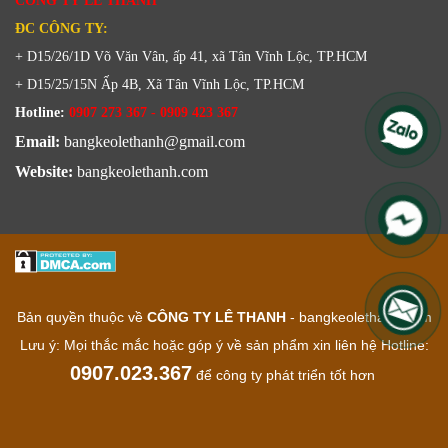
CÔNG TY LÊ THANH
ĐC CÔNG TY:
+ D15/26/1D Võ Văn Vân, ấp 41, xã Tân Vĩnh Lộc, TP.HCM
+ D15/25/15N Ấp 4B, Xã Tân Vĩnh Lộc, TP.HCM
Hotline:
0907 273 367 - 0909 423 367
Email:
bangkeolethanh@gmail.com
Website:
bangkeolethanh.com
Bản quyền thuộc về
CÔNG TY LÊ THANH
- bangkeolethanh.com
Lưu ý: Mọi thắc mắc hoặc góp ý về sản phẩm xin liên hệ Hotline:
0907.023.367
để công ty phát triển tốt hơn