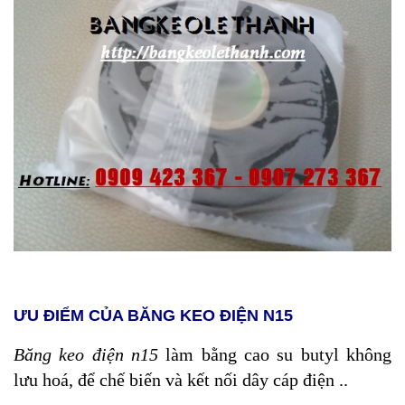
ƯU ĐIỂM CỦA BĂNG KEO ĐIỆN N15
Băng keo điện n15
làm bằng cao su butyl không
lưu hoá, để chế biến và kết nối dây cáp điện ..