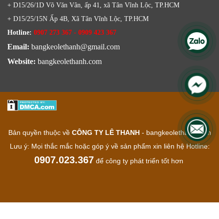
+ D15/26/1D Võ Văn Vân, ấp 41, xã Tân Vĩnh Lộc, TP.HCM
+ D15/25/15N Ấp 4B, Xã Tân Vĩnh Lộc, TP.HCM
Hotline:
0907 273 367 - 0909 423 367
Email:
bangkeolethanh@gmail.com
Website:
bangkeolethanh.com
Bản quyền thuộc về
CÔNG TY LÊ THANH
- bangkeolethanh.com
Lưu ý: Mọi thắc mắc hoặc góp ý về sản phẩm xin liên hệ Hotline:
0907.023.367
để công ty phát triển tốt hơn