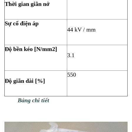
Thời gian giãn nở
Sự cố điện áp
44 kV / mm
Độ bền kéo [N/mm2]
3.1
550
Độ giãn dài [%]
Bảng chi tiết