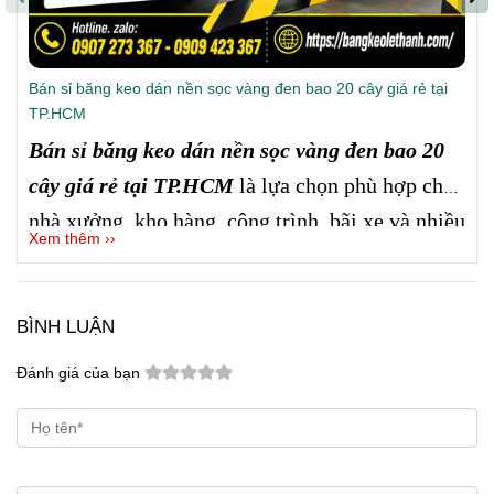
Bán sỉ băng keo dán nền sọc vàng đen bao 20 cây giá rẻ tại
TP.HCM
Bán sỉ băng keo dán nền sọc vàng đen bao 20
cây giá rẻ tại TP.HCM
là lựa chọn phù hợp cho
nhà xưởng, kho hàng, công trình, bãi xe và nhiều
Xem thêm ››
khu vực cần đánh dấu cảnh báo.
Công ty Lê
Thanh
cung cấp hàng số lượng lớn, màu vàng
đen nổi bật, dễ sử dụng, giá sỉ tốt và hỗ trợ giao
BÌNH LUẬN
hàng nhanh tại TP.HCM cũng như các tỉnh.
Đánh giá của bạn