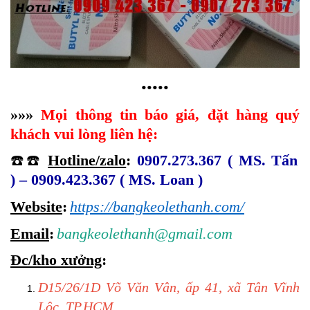
•••••
»»»
Mọi thông tin báo giá, đặt hàng quý
khách vui lòng liên hệ:
☎️☎️
Hotline/zalo
:
0907.273.367 ( MS. Tấn
) – 0909.423.367 ( MS. Loan )
Website
:
https://bangkeolethanh.com/
Email
:
bangkeolethanh@gmail.com
Đc/kho xưởng
:
D15/26/1D Võ Văn Vân, ấp 41, xã Tân Vĩnh
Lộc, TP.HCM