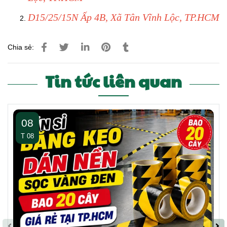
D15/25/15N Ấp 4B, Xã Tân Vĩnh Lộc, TP.HCM
Chia sẻ:
Tin tức liên quan
08
T 08