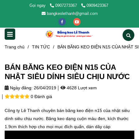
Gọi ngay
0907273367
0909423367
bangkeolethanh@gmail.com
Trang chủ
/
TIN TỨC
/
BÁN BĂNG KEO ĐIỆN N15 CỦA NHẬT S
BÁN BĂNG KEO ĐIỆN N15 CỦA
NHẬT SIÊU DÍNH SIÊU CHỊU NƯỚC
Ngày đăng:
26/04/2019
4628 Lượt xem
0 Đánh giá
Công ty Lê Thanh chuyên bán băng keo điện n15 của nhật siêu
dính siêu chịu nước. Băng keo dạng cuộn màu đen, kích thước
1.9cm thích hợp cho mọi mục đích quấn, dán dây cáp