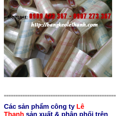
================================================
Các sản phẩm công ty
Lê
Thanh
sản xuất & phân phối trên