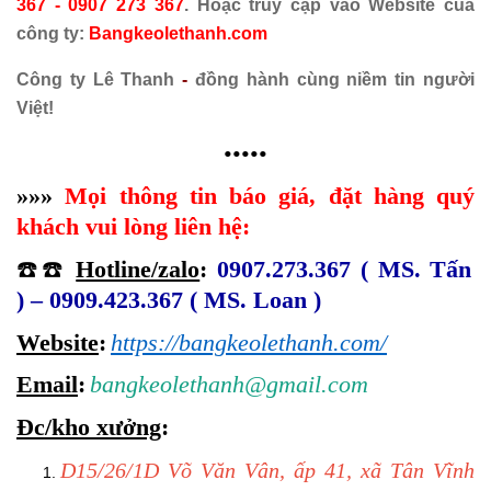
367 - 0907 273 367
. Hoặc truy cập vào Website của
công ty:
Bangkeolethanh
.com
Công ty Lê Thanh
-
đồng hành cùng niềm tin người
Việt!
•••••
»»»
Mọi thông tin báo giá, đặt hàng quý
khách vui lòng liên hệ:
☎️☎️
Hotline/zalo
:
0907.273.367 ( MS. Tấn
) – 0909.423.367 ( MS. Loan )
Website
:
https://bangkeolethanh.com/
Email
:
bangkeolethanh@gmail.com
Đc/kho xưởng
:
D15/26/1D Võ Văn Vân, ấp 41, xã Tân Vĩnh