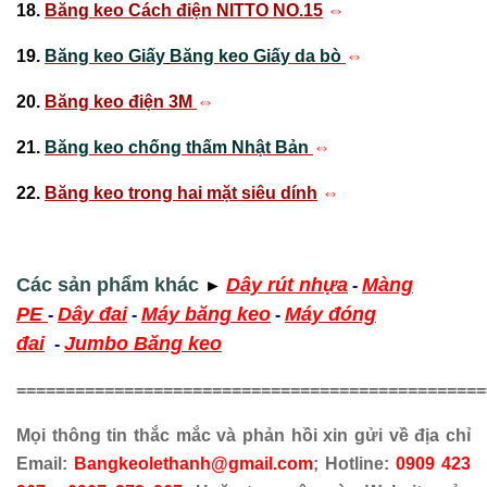
18.
Băng keo Cách điện NITTO NO.15
⇔
19.
Băng keo Giấy
Băng keo Giấy da bò
⇔
20.
Băng keo điện 3M
⇔
21.
Băng keo chống thấm Nhật Bản
⇔
22.
Băng keo trong hai mặt siêu dính
⇔
Các sản phẩm khác
Dây rút nhựa
Màng
►
-
PE
Dây đai
Máy băng keo
Máy đóng
-
-
-
đai
Jumbo Băng keo
-
================================================
Mọi thông tin thắc mắc và phản hồi xin gửi về địa chỉ
Email:
Bangkeolethanh@gmail.com
; Hotline:
0909 423