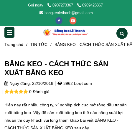
Gọi ngay
0907273367
0909423367
bangkeolethanh@gmail.com
Trang chủ
/
TIN TỨC
/
BĂNG KEO - CÁCH THỨC SẢN XUẤT B
BĂNG KEO - CÁCH THỨC SẢN
XUẤT BĂNG KEO
Ngày đăng:
22/10/2018
3962 Lượt xem
0 Đánh giá
Hiện nay rất nhiều công ty, xí nghiệp tích cực mở rộng đầu tư sản
xuất băng keo. Vậy để sản xuất băng keo thế nào năng suất lợi
nhuận thì quý khách vui lòng tham khảo bài viết BĂNG KEO -
CÁCH THỨC SẢN XUẤT BĂNG KEO sau đây