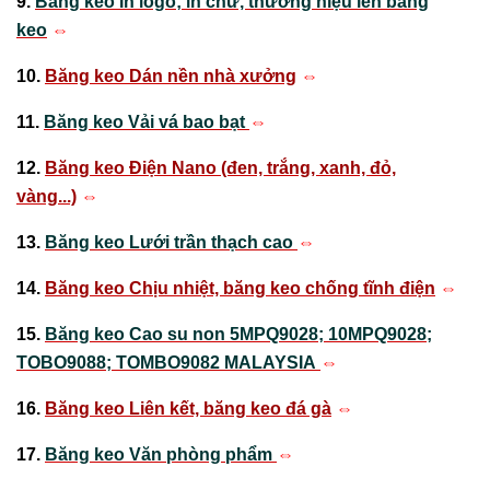
9.
Băng keo In logo; in chữ, thương hiệu lên băng
keo
⇔
10.
Băng keo Dán nền nhà xưởng
⇔
11.
Băng keo Vải vá bao bạt
⇔
12.
Băng keo Điện Nano (đen, trắng, xanh, đỏ,
vàng...)
⇔
13.
Băng keo Lưới trần thạch cao
⇔
14.
Băng keo Chịu nhiệt, băng keo chống tĩnh điện
⇔
15.
Băng keo Cao su non 5MPQ9028; 10MPQ9028;
TOBO9088; TOMBO9082 MALAYSIA
⇔
16.
Băng keo Liên kết, băng keo đá gà
⇔
17.
Băng keo Văn phòng phẩm
⇔