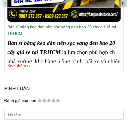
Bán sỉ băng keo dán nền sọc vàng đen bao 20 cây giá rẻ tại
TP.HCM
Bán sỉ băng keo dán nền sọc vàng đen bao 20
cây giá rẻ tại TP.HCM
là lựa chọn phù hợp cho
nhà xưởng, kho hàng, công trình, bãi xe và nhiều
Xem thêm ››
khu vực cần đánh dấu cảnh báo.
Công ty Lê
Thanh
cung cấp hàng số lượng lớn, màu vàng
đen nổi bật, dễ sử dụng, giá sỉ tốt và hỗ trợ giao
BÌNH LUẬN
hàng nhanh tại TP.HCM cũng như các tỉnh.
Đánh giá của bạn