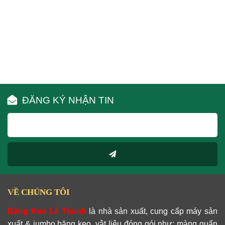
ĐĂNG KÝ NHẬN TIN
VỀ CHÚNG TÔI
Băng Keo Lê Thanh
là nhà sản xuất, cung cấp máy sản
xuất & jumbo băng keo, vật liệu đóng gói như: màng quấn