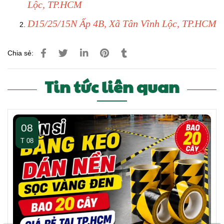
Lộc, TP.HCM
D15/25/15N Ấp 4B, Xã Tân Vĩnh Lộc, TP.HCM
Chia sẻ:
Tin tức liên quan
08
T 08