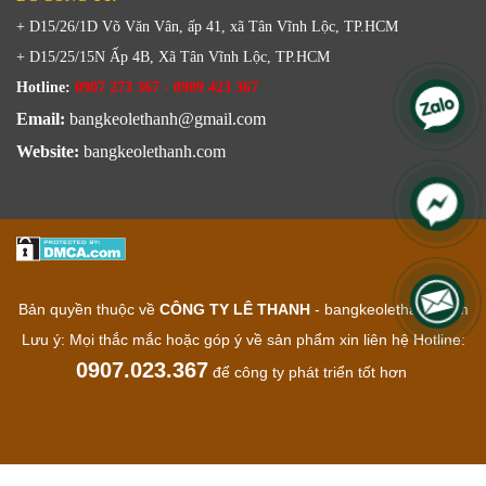
+ D15/26/1D Võ Văn Vân, ấp 41, xã Tân Vĩnh Lộc, TP.HCM
+ D15/25/15N Ấp 4B, Xã Tân Vĩnh Lộc, TP.HCM
Hotline:
0907 273 367 - 0909 423 367
Email:
bangkeolethanh@gmail.com
Website:
bangkeolethanh.com
Bản quyền thuộc về
CÔNG TY LÊ THANH
- bangkeolethanh.com
Lưu ý: Mọi thắc mắc hoặc góp ý về sản phẩm xin liên hệ Hotline:
0907.023.367
để công ty phát triển tốt hơn