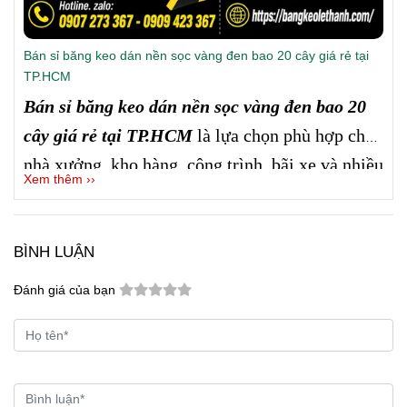
Bán sỉ băng keo dán nền sọc vàng đen bao 20 cây giá rẻ tại
TP.HCM
Bán sỉ băng keo dán nền sọc vàng đen bao 20
cây giá rẻ tại TP.HCM
là lựa chọn phù hợp cho
nhà xưởng, kho hàng, công trình, bãi xe và nhiều
Xem thêm ››
khu vực cần đánh dấu cảnh báo.
Công ty Lê
Thanh
cung cấp hàng số lượng lớn, màu vàng
đen nổi bật, dễ sử dụng, giá sỉ tốt và hỗ trợ giao
BÌNH LUẬN
hàng nhanh tại TP.HCM cũng như các tỉnh.
Đánh giá của bạn