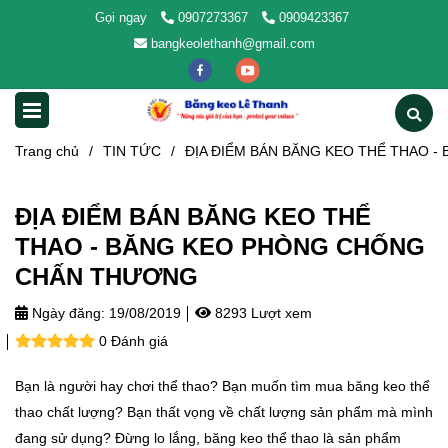
Gọi ngay
0907273367
0909423367
bangkeolethanh@gmail.com
Trang chủ
/
TIN TỨC
/
ĐỊA ĐIỂM BÁN BĂNG KEO THỂ THAO 
ĐỊA ĐIỂM BÁN BĂNG KEO THỂ
THAO - BĂNG KEO PHÒNG CHỐNG
CHẤN THƯƠNG
Ngày đăng:
19/08/2019
8293 Lượt xem
0 Đánh giá
Bạn là người hay chơi thể thao? Bạn muốn tìm mua băng keo thể
thao chất lượng? Bạn thất vọng về chất lượng sản phẩm mà mình
đang sử dụng? Đừng lo lắng, băng keo thể thao là sản phẩm