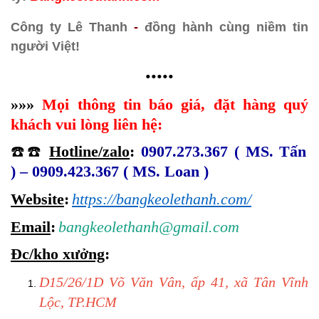
Công ty Lê Thanh
-
đồng hành cùng niềm tin
người Việt!
•••••
»»»
Mọi thông tin báo giá, đặt hàng quý
khách vui lòng liên hệ:
☎️☎️
Hotline/zalo
:
0907.273.367 ( MS. Tấn
) – 0909.423.367 ( MS. Loan )
Website
:
https://bangkeolethanh.com/
Email
:
bangkeolethanh@gmail.com
Đc/kho xưởng
:
D15/26/1D Võ Văn Vân, ấp 41, xã Tân Vĩnh
Lộc, TP.HCM