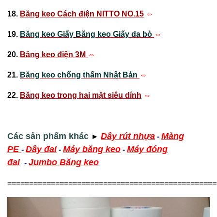
18.
Băng keo Cách điện NITTO NO.15
⇔
19.
Băng keo Giấy
Băng keo Giấy da bò
⇔
20.
Băng keo điện 3M
⇔
21.
Băng keo chống thấm Nhật Bản
⇔
22.
Băng keo trong hai mặt siêu dính
⇔
Các sản phẩm khác
Dây rút nhựa
Màng
►
-
PE
Dây đai
Máy băng keo
Máy đóng
-
-
-
đai
Jumbo Băng keo
-
================================================