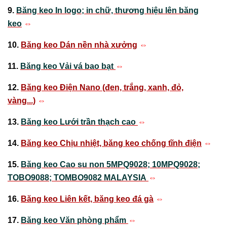
9.
Băng keo In logo; in chữ, thương hiệu lên băng
keo
⇔
10.
Băng keo Dán nền nhà xưởng
⇔
11.
Băng keo Vải vá bao bạt
⇔
12.
Băng keo Điện Nano (đen, trắng, xanh, đỏ,
vàng...)
⇔
13.
Băng keo Lưới trần thạch cao
⇔
14.
Băng keo Chịu nhiệt, băng keo chống tĩnh điện
⇔
15.
Băng keo Cao su non 5MPQ9028; 10MPQ9028;
TOBO9088; TOMBO9082 MALAYSIA
⇔
16.
Băng keo Liên kết, băng keo đá gà
⇔
17.
Băng keo Văn phòng phẩm
⇔