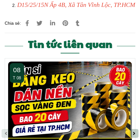
D15/25/15N Ấp 4B, Xã Tân Vĩnh Lộc, TP.HCM
Chia sẻ:
Tin tức liên quan
08
T 08