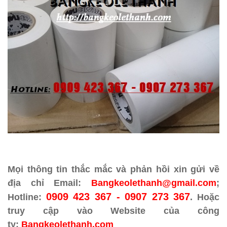
Mọi thông tin thắc mắc và phản hồi xin gửi về
địa chỉ Email:
Bangkeolethanh@gmail.com
;
0909 423 367 - 0907 273 367
Hotline:
. Hoặc
truy cập vào Website của công
ty:
Bangkeolethanh
.com