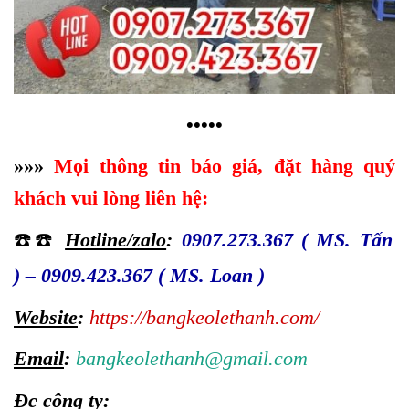
•
•
•
•
•
»
»
»
Mọi thông tin báo giá, đặt hàng quý
khách vui lòng liên hệ:
☎️☎️
Hotline/zalo
:
0907.273.367 ( MS. Tấn
)
–
0909.423.367 ( MS. Loan )
Website
:
https://bangkeolethanh.com/
Email
:
bangkeolethanh@gmail.com
Đc công ty
: