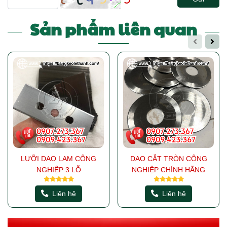
Sản phẩm liên quan
LƯỠI DAO LAM CÔNG
DAO CẮT TRÒN CÔNG
NGHIỆP 3 LỖ
NGHIỆP CHÍNH HÃNG
Liên hệ
Liên hệ