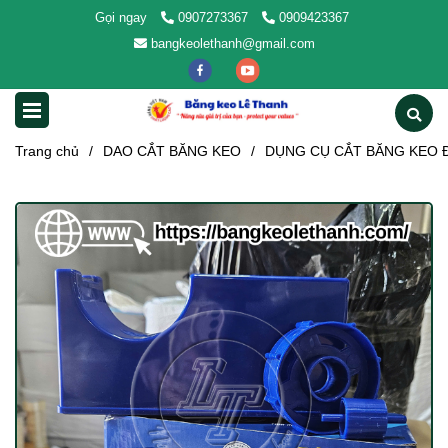
Gọi ngay
0907273367
0909423367
bangkeolethanh@gmail.com
Trang chủ
/
DAO CẮT BĂNG KEO
/
DỤNG CỤ CẮT BĂNG KEO 