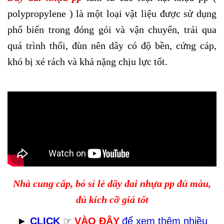
polypropylene ) là một loại vật liệu được sử dụng
phổ biến trong đóng gói và vận chuyển, trải qua
quá trình thổi, đùn nên dây có độ bền, cứng cáp,
khó bị xé rách và khả nặng chịu lực tốt.
Nhà cung cấp, bỏ sỉ lẻ dây đai nhựa pp đủ màu,
đủ kích cỡ giá tốt
►
CLICK
☞
VÀO ĐÂY
để xem thêm nhiều