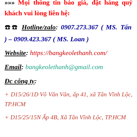
»
»
»
Mọi thông tin báo giá, đặt hàng quý
khách vui lòng liên hệ:
☎️☎️
Hotline/zalo
:
0907.273.367 ( MS. Tấn
)
–
0909.423.367 ( MS. Loan )
Website
:
https://bangkeolethanh.com/
Email
:
bangkeolethanh@gmail.com
Đc công ty
:
+ D15/26/1D Võ Văn Vân, ấp 41, xã Tân Vĩnh Lộc,
TP.HCM
+ D15/25/15N Ấp 4B, Xã Tân Vĩnh Lộc, TP.HCM