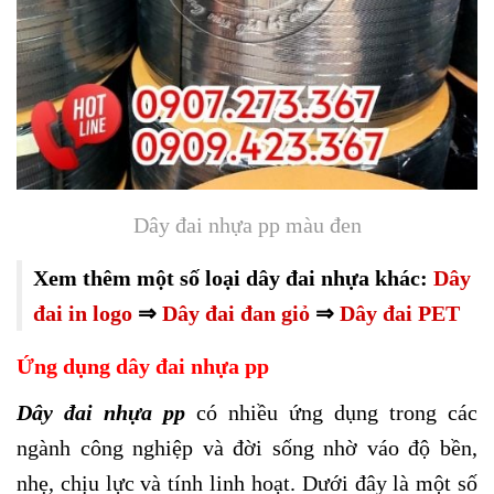
Dây đai nhựa pp màu đen
Xem thêm một số loại dây đai nhựa khác:
Dây
đai in logo
⇒
Dây đai đan giỏ
⇒
Dây đai PET
Ứng dụng dây đai nhựa pp
Dây đai nhựa pp
có nhiều ứng dụng trong các
ngành công nghiệp và đời sống nhờ váo độ bền,
nhẹ, chịu lực và tính linh hoạt. Dưới đây là một số