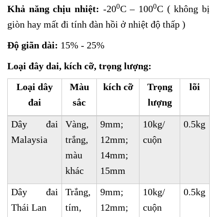
0
0
Khả năng chịu nhiệt:
-20
C – 100
C ( không bị
giòn hay mất đi tính đàn hồi ở nhiệt độ thấp )
Độ giãn dài:
15% - 25%
Loại đây dai, kích cỡ, trọng lượng:
Loại dây
Màu
kích cỡ
Trọng
lõi
đai
sắc
lượng
Dây đai
Vàng,
9mm;
10kg/
0.5kg
Malaysia
trắng,
12mm;
cuộn
màu
14mm;
khác
15mm
Dây đai
Trắng,
9mm;
10kg/
0.5kg
Thái Lan
tím,
12mm;
cuộn