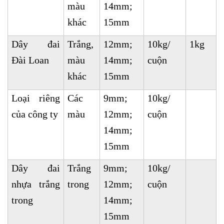
màu
14mm;
khác
15mm
Dây đai
Trắng,
12mm;
10kg/
1kg
Đài Loan
màu
14mm;
cuộn
khác
15mm
Loại riêng
Các
9mm;
10kg/
của công ty
màu
12mm;
cuộn
14mm;
15mm
Dây đai
Trắng
9mm;
10kg/
nhựa trắng
trong
12mm;
cuộn
trong
14mm;
15mm