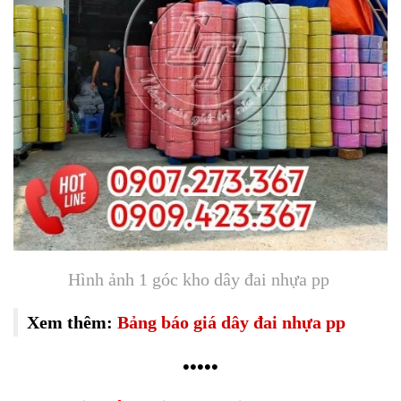
Hình ảnh 1 góc kho dây đai nhựa pp
Xem thêm:
Bảng báo giá dây đai nhựa pp
•
•
•
•
•