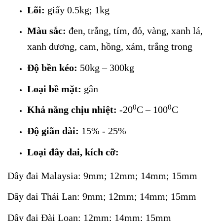
Lõi:
giấy 0.5kg; 1kg
Màu sắc:
đen, trắng, tím, đỏ, vàng, xanh lá,
xanh dương, cam, hồng, xám, trắng trong
Độ bền kéo:
50kg – 300kg
Loại bề mặt:
gân
0
0
Khả năng chịu nhiệt:
-20
C – 100
C
Độ giãn dài:
15% - 25%
Loại đây dai, kích cỡ:
Dây đai Malaysia: 9mm; 12mm; 14mm; 15mm
Dây đai Thái Lan: 9mm; 12mm; 14mm; 15mm
Dây đai Đài Loan: 12mm; 14mm; 15mm