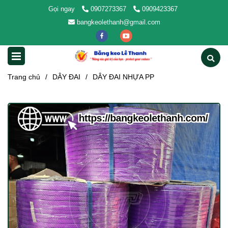
Gọi ngay
0907273367
0909423367
bangkeolethanh@gmail.com
Trang chủ
/
DÂY ĐAI
/
DÂY ĐAI NHỰA PP