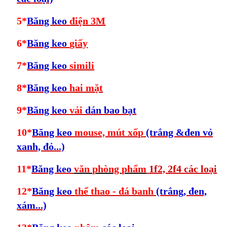
5*
Băng keo
điện 3M
6*
Băng keo
giấy
7*
Băng keo
simili
8*
Băng keo
hai mặt
9*
Băng keo
vải
dán bao bạt
10*
Băng keo
mouse, mút xốp
(trắng &đen vỏ
xanh, đỏ...)
11*
Băng keo
văn phòng phẩm
1f2, 2f4 các loại
12*
Băng keo
thể thao - đá banh
(trắng, đen,
xám...)