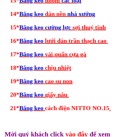
13*
Băng keo
nhôm
các loại
14*
Băng keo
dán nền
nhà xưởng
15*
Băng keo cường lực
sợi thuỷ tinh
16*
Băng keo
lưới dán trần thạch cao
17*
Băng keo
vải quấn cựa gà
18*
Băng keo
c
hịu nhiệt
19*
Băng keo
cao su non
20*
Băng keo
giấy nâu
21*
Băng keo
cách điện NITTO NO.15
Mời quý khách click
vào đây
để xem