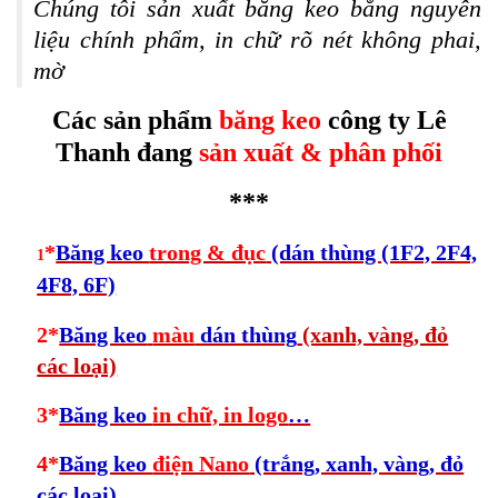
Chúng tôi sản xuất băng keo bằng nguyên
liệu chính phẩm, in chữ rõ nét không phai,
mờ
Các sản phẩm
băng keo
công ty
Lê
Thanh đang
sản xuất & phân phối
***
*
Băng keo
trong & đục
(dán thùng (1F2, 2F4,
1
4F8, 6F)
2*
Băng keo
màu
dán thùng
(xanh, vàng, đỏ
các loại)
3*
Băng keo
in chữ, in logo
…
4*
Băng keo
điện Nano
(trắng, xanh, vàng, đỏ
các loại)