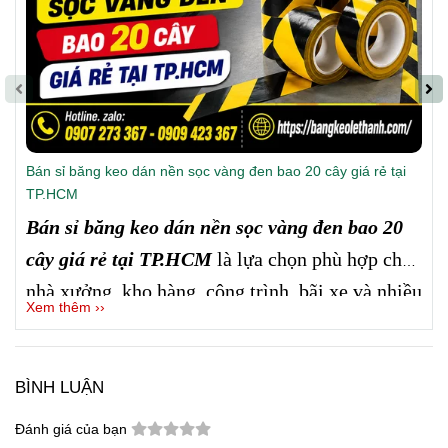
Bán sỉ băng keo dán nền sọc vàng đen bao 20 cây giá rẻ tại
TP.HCM
Bán sỉ băng keo dán nền sọc vàng đen bao 20
cây giá rẻ tại TP.HCM
là lựa chọn phù hợp cho
nhà xưởng, kho hàng, công trình, bãi xe và nhiều
Xem thêm ››
khu vực cần đánh dấu cảnh báo.
Công ty Lê
Thanh
cung cấp hàng số lượng lớn, màu vàng
đen nổi bật, dễ sử dụng, giá sỉ tốt và hỗ trợ giao
BÌNH LUẬN
hàng nhanh tại TP.HCM cũng như các tỉnh.
Đánh giá của bạn