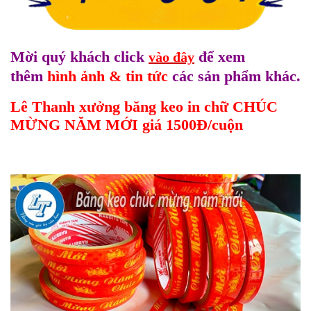
Mời quý khách click
để xem
vào đây
thêm
hình ảnh & tin tức
các sản phẩm khác.
Lê Thanh xưởng băng keo in chữ CHÚC
MỪNG NĂM MỚI giá 1500Đ/cuộn