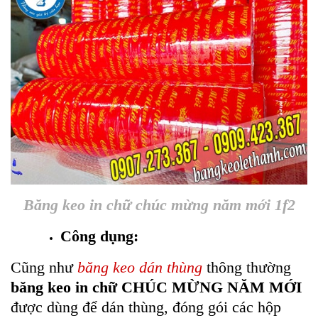
Băng keo in chữ chúc mừng năm mới 1f2
Công dụng:
Cũng như
băng keo dán thùng
thông thường
băng keo in chữ CHÚC MỪNG NĂM MỚI
được dùng để dán thùng, đóng gói các hộp