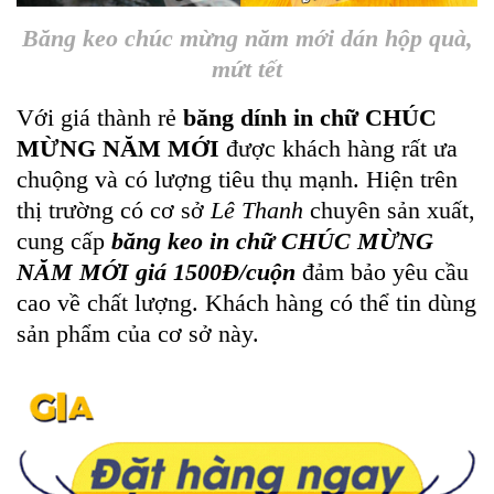
Băng keo chúc mừng năm mới dán hộp quà,
mứt tết
Với giá thành rẻ
băng dính in chữ CHÚC
MỪNG NĂM MỚI
được khách hàng rất ưa
chuộng và có lượng tiêu thụ mạnh. Hiện trên
thị trường có cơ sở
Lê Thanh
chuyên sản xuất,
cung cấp
băng keo in chữ CHÚC MỪNG
NĂM MỚI giá 1500Đ/cuộn
đảm bảo yêu cầu
cao về chất lượng. Khách hàng có thể tin dùng
sản phẩm của cơ sở này.