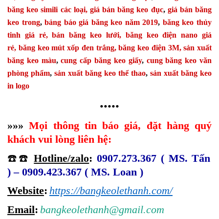
băng keo simili các loại,
giá bán băng keo đục
,
giá bán băng
keo trong
,
bảng báo giá băng keo năm 2019
,
băng keo thủy
tinh giá rẻ,
bán băng keo lưới,
băng keo điện nano giá
rẻ,
băng keo mút xốp đen trắng,
băng keo điện 3M,
sản xuất
băng keo màu
,
cung cấp băng keo giấy
,
cung băng keo văn
phòng phẩm
,
sản xuất băng keo thể thao
,
sản xuất băng keo
in logo
•••••
»»»
Mọi thông tin báo giá, đặt hàng quý
khách vui lòng liên hệ:
☎️☎️
Hotline/zalo
:
0907.273.367 ( MS. Tấn
) – 0909.423.367 ( MS. Loan )
Website
:
https://bangkeolethanh.com/
Email
:
bangkeolethanh@gmail.com