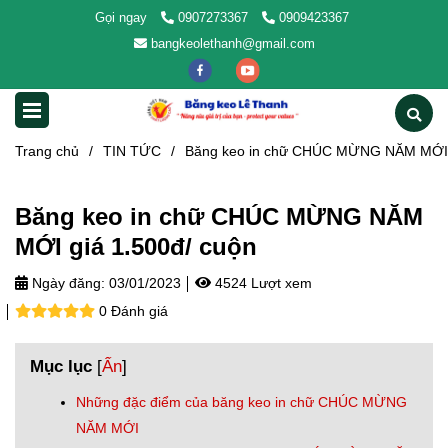
Gọi ngay
0907273367
0909423367
bangkeolethanh@gmail.com
Trang chủ
/
TIN TỨC
/
Băng keo in chữ CHÚC MỪNG NĂM MỚI g
Băng keo in chữ CHÚC MỪNG NĂM
MỚI giá 1.500đ/ cuộn
Ngày đăng:
03/01/2023
4524 Lượt xem
0 Đánh giá
Mục lục
[
Ẩn
]
Những đặc điểm của băng keo in chữ CHÚC MỪNG
NĂM MỚI