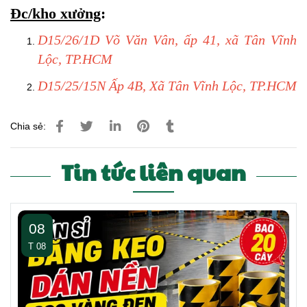
Đc/kho xưởng
:
D15/26/1D Võ Văn Vân, ấp 41, xã Tân Vĩnh
Lộc, TP.HCM
D15/25/15N Ấp 4B, Xã Tân Vĩnh Lộc, TP.HCM
Chia sẻ:
Tin tức liên quan
08
T 08