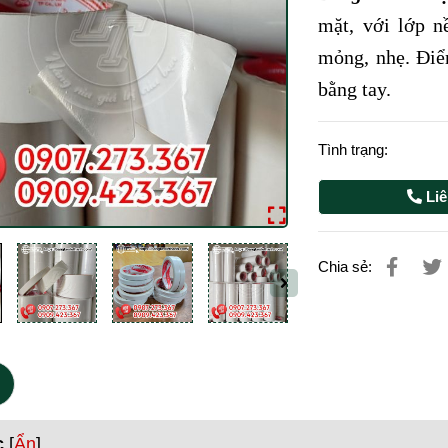
mặt, với lớp n
mỏng, nhẹ. Điể
bằng tay.
Tình trạng:
Liê
Chia sẻ:
c
[
Ẩn
]