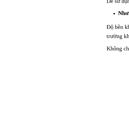
Dễ sử dụ
Như
Độ bền kh
trường kh
Không chị