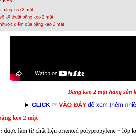
o băng keo 2 mặt
số kỹ thuật băng keo 2 mặt
nhược điểm của băng keo 2 mặt
Băng keo 2 mặt hàng sẵn kh
►
CLICK
☞
VÀO ĐÂY
để xem thêm nhi
băng keo 2 mặt
:
được làm từ chất liệu oriented polypropylene + lớp k