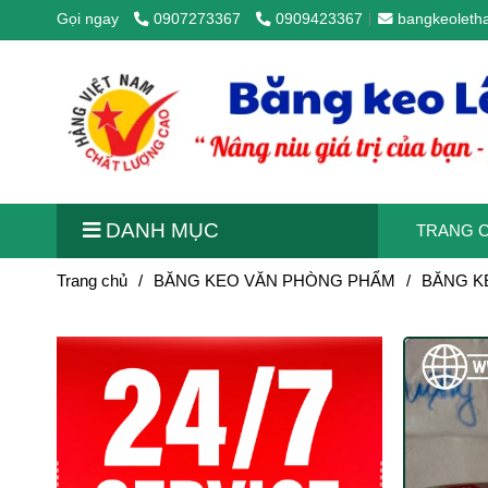
Gọi ngay
0907273367
0909423367
bangkeoleth
DANH MỤC
TRANG 
Trang chủ
/
BĂNG KEO VĂN PHÒNG PHẨM
/
BĂNG K