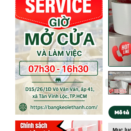
Mô tả
Mục lụ