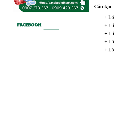
Cấu tạo
+ Lớ
FACEBOOK
+ Lớ
+ Lớ
+ Lớ
+ Lớ