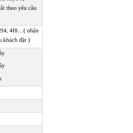
ắt theo yêu cầu
 2f4; 4f8…( nhận
u khách đặt )
ây
ây
y