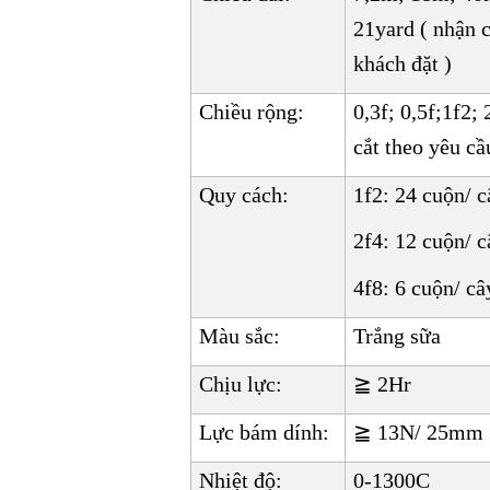
21yard ( nhận c
khách đặt )
Chiều rộng:
0,3f; 0,5f;1f2;
cắt theo yêu cầ
Quy cách:
1f2: 24 cuộn/ c
2f4: 12 cuộn/ c
4f8: 6 cuộn/ câ
Màu sắc:
Trắng sữa
Chịu lực:
≧ 2Hr
Lực bám dính:
≧ 13N/ 25mm
Nhiệt độ:
0-1300C