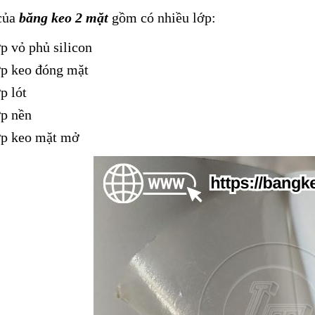
của
băng keo 2 mặt
gồm có nhiều lớp:
p vỏ phủ silicon
p keo đóng mặt
p lót
p nền
p keo mặt mở