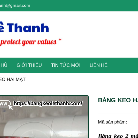
anh@gmail.com
CHỦ
GIỚI THIỆU
TIN TỨC MỚI
LIÊN HỆ
EO HAI MẶT
BĂNG KEO H
Mã sản phẩm:
Băng keo 2 mặ