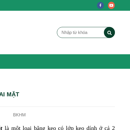
AI MẶT
BKHM
t
là một loại băng keo có lớp keo dính ở cả 2