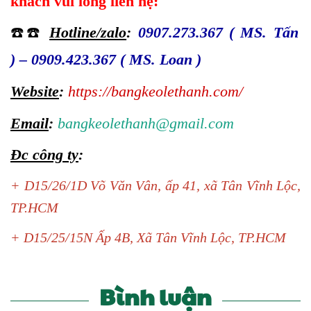
khách vui lòng liên hệ:
☎️☎️
Hotline/zalo
:
0907.273.367 ( MS. Tấn
)
–
0909.423.367 ( MS. Loan )
Website
:
https://bangkeolethanh.com/
Email
:
bangkeolethanh@gmail.com
Đc công ty
:
+ D15/26/1D Võ Văn Vân, ấp 41, xã Tân Vĩnh Lộc,
TP.HCM
+ D15/25/15N Ấp 4B, Xã Tân Vĩnh Lộc, TP.HCM
Bình luận