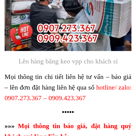
Lên hàng băng keo vpp cho khách sỉ
Mọi thông tin chi tiết liên hệ tư vấn – báo giá
– lên đơn đặt hàng liên hệ qua số
hotline/ zalo:
0907.273.367 – 0909.423.367
•
•
•
•
•
»
»
»
Mọi thông tin báo giá, đặt hàng quý