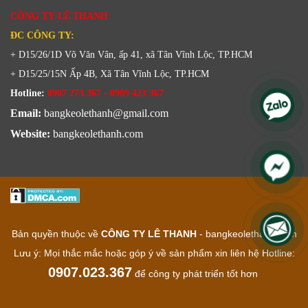
CÔNG TY LÊ THANH
ĐC CÔNG TY:
+ D15/26/1D Võ Văn Vân, ấp 41, xã Tân Vĩnh Lộc, TP.HCM
+ D15/25/15N Ấp 4B, Xã Tân Vĩnh Lộc, TP.HCM
Hotline:
0907 273 367 - 0909 423 367
Email:
bangkeolethanh@gmail.com
Website:
bangkeolethanh.com
Bản quyền thuộc về
CÔNG TY LÊ THANH
- bangkeolethanh.com
Lưu ý: Mọi thắc mắc hoặc góp ý về sản phẩm xin liên hệ Hotline:
0907.023.367
để công ty phát triển tốt hơn