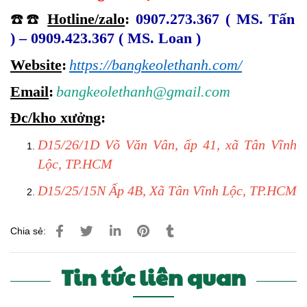
☎️☎️
Hotline/zalo
:
0907.273.367 ( MS. Tấn
) – 0909.423.367 ( MS. Loan )
Website
:
https://bangkeolethanh.com/
Email
:
bangkeolethanh@gmail.com
Đc/kho xưởng
:
D15/26/1D Võ Văn Vân, ấp 41, xã Tân Vĩnh
Lộc, TP.HCM
D15/25/15N Ấp 4B, Xã Tân Vĩnh Lộc, TP.HCM
Chia sẻ:
Tin tức liên quan