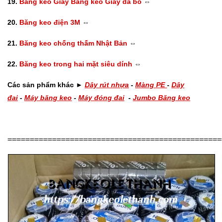
19.
Băng keo Giấy
Băng keo Giấy da bò
⇔
20.
Băng keo điện 3M
⇔
21.
Băng keo chống thấm Nhật Bản
⇔
22.
Băng keo trong hai mặt siêu dính
⇔
Các sản phẩm khác
►
Dây rút nhựa
-
Màng PE
-
Dây
đai
-
Máy băng keo
-
Máy đóng đai
-
Jumbo Băng keo
================================================