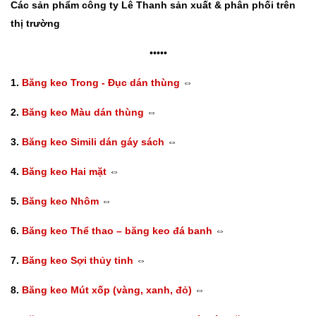
Các sản phẩm công ty
Lê Thanh
sản xuất & phân phối trên
thị trường
•••••
1.
Băng keo Trong - Đục dán thùng
⇔
2.
Băng keo Màu dán thùng
⇔
3.
Băng keo Simili dán gáy sách
⇔
4.
Băng keo Hai mặt
⇔
5.
Băng keo Nhôm
⇔
6.
Băng keo Thể thao – băng keo đá banh
⇔
7.
Băng keo Sợi thủy tinh
⇔
8.
Băng keo Mút xốp (vàng, xanh, đỏ)
⇔