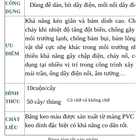
CÔNG
Dùng để dán, bít dây điện, mối nối dây điệ
DỤNG
Khả năng kéo giãn và bám dính cao. Chố
chảy khi nhiệt độ tăng đột biến, chống gãy n
môi trường lạnh, chống bám bụi, bám lông 
ƯU
vật thể cực nhẹ khác trong môi trường n
ĐIỂM
thiểu khả năng gây chập điện, cháy nổ, có
dụng tại nhiều vị trí trong công trình xây 
mái trần, ống dây điện nổi, âm tường…
10cuộn/cây
HÌNH
Có chữ và không chữ
50 cây/ thùng
THỨC
Băng keo màu được sản xuất từ màng PVC v
CHÁT
keo dính đặc biệt có khả năng co dãn tốt.
LIỆU
Bảng tóm tắt sản phẩm