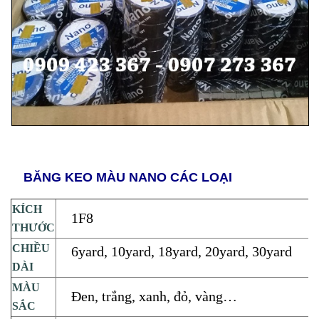
BĂNG KEO MÀU NANO CÁC LOẠI
KÍCH
1F8
THƯỚC
CHIỀU
6yard, 10yard, 18yard, 20yard, 30yard
DÀI
MÀU
Đen, trắng, xanh, đỏ, vàng…
SẮC