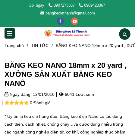
Gọi ngay
0907273367
0909423367
bangkeolethanh@gmail.com
Trang chủ
/
TIN TỨC
/
BĂNG KEO NANO 18mm x 20 yard , X
BĂNG KEO NANO 18mm x 20 yard ,
XƯỞNG SẢN XUẤT BĂNG KEO
NANÔ
Ngày đăng:
12/01/2016
6041 Lượt xem
0 Đánh giá
* Uy tín là tiêu chí hàng đầu. Băng keo điện Nano có tác dụng
cách điện, cách nhiệt, chống cháy…và được dùng nhiều trong
các ngành công nghiệp điện tử, cơ khí, công nghiệp thực phẩm,