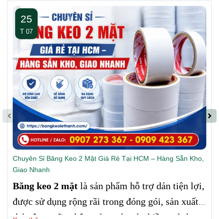
25
T 07
Chuyên Sỉ Băng Keo 2 Mặt Giá Rẻ Tại HCM – Hàng Sẵn Kho,
Giao Nhanh
Băng keo 2 mặt
là sản phẩm hỗ trợ dán tiện lợi,
được sử dụng rộng rãi trong đóng gói, sản xuất,
thủ công mỹ nghệ, quảng cáo và nhiều ngành