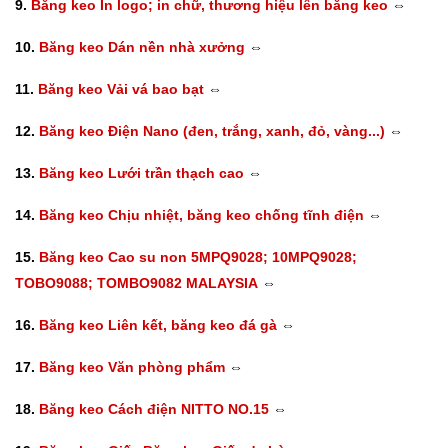
9.
Băng keo In logo; in chữ, thương hiệu lên băng keo
⇔
10.
Băng keo Dán nền nhà xưởng
⇔
11.
Băng keo Vải vá bao bạt
⇔
12.
Băng keo Điện Nano (đen, trắng, xanh, đỏ, vàng...)
⇔
13.
Băng keo Lưới trần thạch cao
⇔
14.
Băng keo Chịu nhiệt, băng keo chống tĩnh điện
⇔
15.
Băng keo Cao su non 5MPQ9028; 10MPQ9028;
TOBO9088; TOMBO9082 MALAYSIA
⇔
16.
Băng keo Liên kết, băng keo đá gà
⇔
17.
Băng keo Văn phòng phẩm
⇔
18.
Băng keo Cách điện NITTO NO.15
⇔